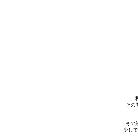
その
その
少しで