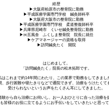
経歴
▶
大阪府柏原市の整骨院に勤務
▶
平成医療学園専門学校 鍼灸師科卒
▶
大阪府大阪市の整骨院に勤務
▶
平成医療学園専門学校 柔道整復師科卒
▶
兵庫県尼崎市 くいせ鍼灸整骨院に勤務
▶
㈱五風舎 ふくしま整骨院 院長に就任
▶
ケアマネージャーの資格を取得
▶
訪問鍼灸たく 開院
はじめまして。
「訪問鍼灸たく」院長の松木拓郎です。
私はこれまで約
14
年間にわたり、この業界で勤務をしてきまし
間、歩行困難や寝たきりなどで通院できず、治療をうけたくて
受けられないというお声をたくさん耳にしてきました。
経験から自ら治療にお伺いし、お一人おひとりに合った治療を
も皆様のお役に立てるようにお手伝いをしていきたいと思って