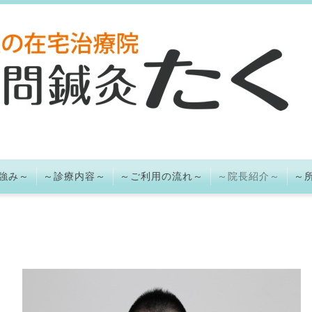
強み～
～診療内容～
～ご利用の流れ～
～院長紹介～
～