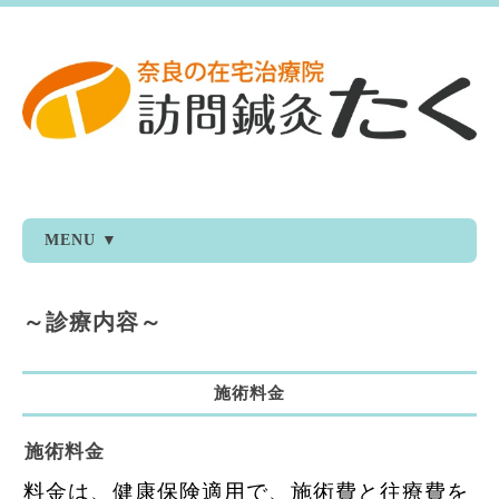
MENU ▼
～診療内容～
施術料金
施術料金
料金は、健康保険適用で、施術費と往療費を