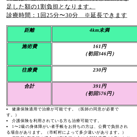
足した額の1割負担となります。
診療時間：1回25分〜30分 ※延長できます
距離
4km未満
施術費
161円
（初回346円）
往療費
230円
合計
391
円
（初回576円）
健康保険適用で治療が可能です。（医師の同意が必要で
す。）
介護保険を利用されている方も治療可能です。
1〜2級の身体障がい者手帳をお持ちの方は、公費で負担され
る場合があります。（市町村によって多少違いがあります。）