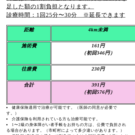
足した額の1割負担となります。
診療時間：1回25分〜30分 ※延長できます
距離
4km未満
施術費
161円
（初回346円）
往療費
230円
合計
391
円
（初回576円）
健康保険適用で治療が可能です。（医師の同意が必要で
す。）
介護保険を利用されている方も治療可能です。
1〜2級の身体障がい者手帳をお持ちの方は、公費で負担され
る場合があります。（市町村によって多少違いがあります。）