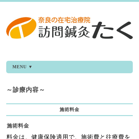
MENU ▼
～診療内容～
施術料金
施術料金
料金は、健康保険適用で、施術費と往療費を