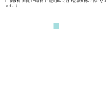
保険料1割負担の場合（3割負担の方は上記診療費の3倍になり
ます。）
1